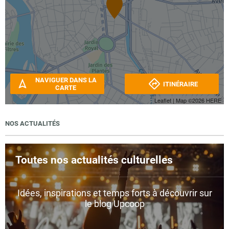
NAVIGUER DANS LA
ITINÉRAIRE
CARTE
Leaflet
| Map ©2026
HERE
NOS ACTUALITÉS
Toutes nos actualités culturelles
Idées, inspirations et temps forts à découvrir sur
le blog Upcoop