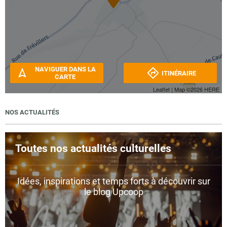
NAVIGUER DANS LA
ITINÉRAIRE
CARTE
Leaflet
| Map ©2026
HERE
NOS ACTUALITÉS
Toutes nos actualités culturelles
Idées, inspirations et temps forts à découvrir sur
le blog Upcoop