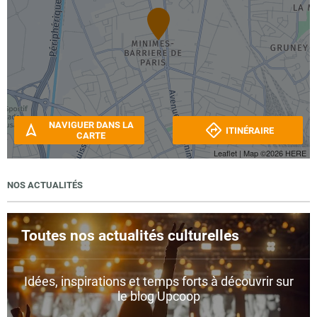
NAVIGUER DANS LA
ITINÉRAIRE
CARTE
Leaflet
| Map ©2026
HERE
NOS ACTUALITÉS
Toutes nos actualités culturelles
Idées, inspirations et temps forts à découvrir sur
le blog Upcoop