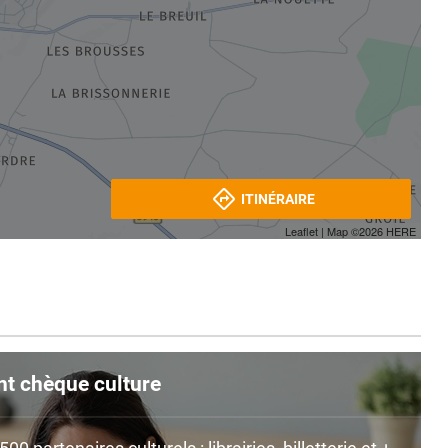
ITINÉRAIRE
Leaflet
| Map ©2026
HERE
nt chèque culture