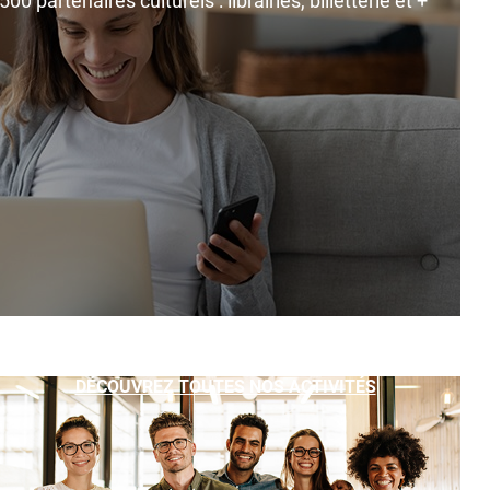
0 partenaires culturels : librairies, billetterie et +
DÉCOUVREZ TOUTES NOS ACTIVITÉS