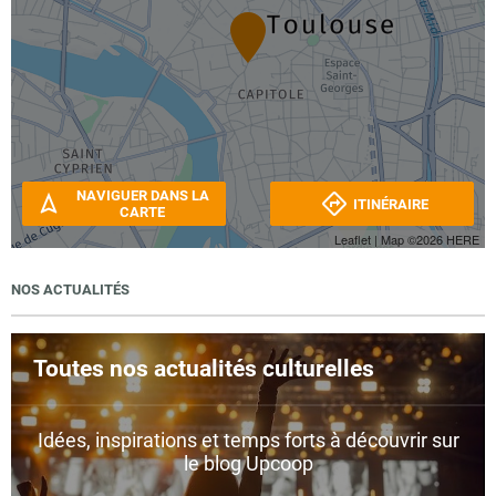
NAVIGUER DANS LA
ITINÉRAIRE
CARTE
Leaflet
| Map ©2026
HERE
NOS ACTUALITÉS
Toutes nos actualités culturelles
Idées, inspirations et temps forts à découvrir sur
le blog Upcoop