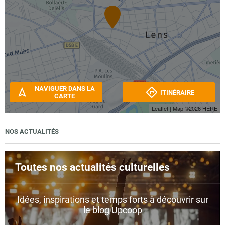
NAVIGUER DANS LA
ITINÉRAIRE
CARTE
Leaflet
| Map ©2026
HERE
NOS ACTUALITÉS
Toutes nos actualités culturelles
Idées, inspirations et temps forts à découvrir sur
le blog Upcoop