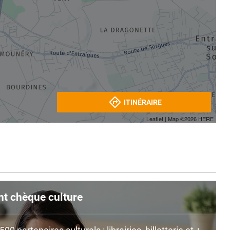
ITINÉRAIRE
Leaflet
| Map ©2026
HERE
nt chèque culture