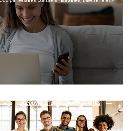
0 partenaires culturels : librairies, billetterie et +
DÉCOUVREZ TOUTES NOS ACTIVITÉS