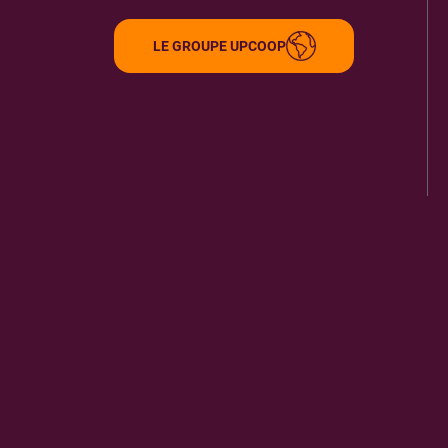
84000
AVIGNON
7.71 km
LE GROUPE UPCOOP
ITINÉRAIRE
PLUS D'INFORMA
ODCI OFFICE DE DEVELOPPEMENT CULTURE
9
2 PL ST MARC
30400
VILLENEUVE LES AVIGNON
7.87 km
ITINÉRAIRE
PLUS D'INFORMA
THEATRE DU BOURG NEUF
10
5 B RUE DU BOURG NEUF
84000
AVIGNON
7.87 km