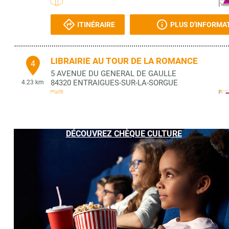
ITINÉRAIRE
PLUS D'INFORMA
LIBRAIRIE AU TOUR DE LA ROMANCE
4
5 AVENUE DU GENERAL DE GAULLE
84320
ENTRAIGUES-SUR-LA-SORGUE
4.23 km
ITINÉRAIRE
PLUS D'INFORMA
DÉCOUVREZ CHÈQUE CULTURE
LIBRAIRIE BUIS PAPETERIE PRESSE
5
1 AV DELATTRE TAISSIGNY
84130
LE PONTET
4.73 km
ITINÉRAIRE
PLUS D'INFORMA