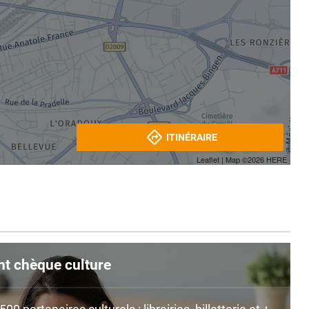
ITINÉRAIRE
Leaflet
| Map ©2026
HERE
nt chèque culture