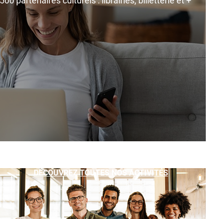
0 partenaires culturels : librairies, billetterie et +
DÉCOUVREZ TOUTES NOS ACTIVITÉS