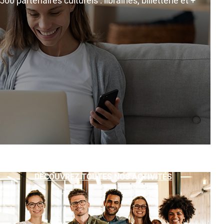
0 partenaires culturels : librairies, billetterie et +
DÉCOUVREZ TOUTES NOS ACTIVITÉS