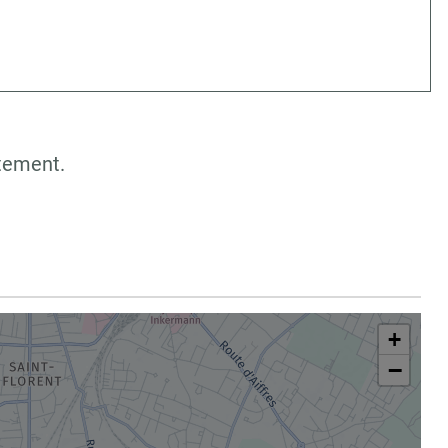
rtement.
+
−