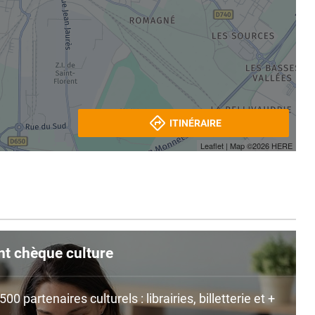
ITINÉRAIRE
Leaflet
| Map ©2026
HERE
nt chèque culture
0 partenaires culturels : librairies, billetterie et +