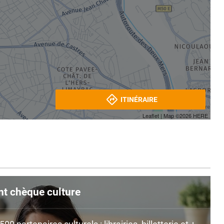
ITINÉRAIRE
Leaflet
| Map ©2026
HERE
nt chèque culture