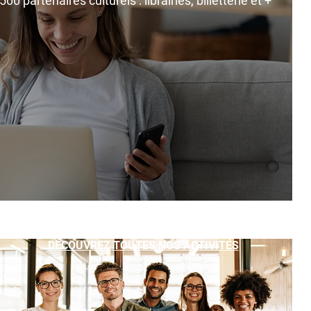
0 partenaires culturels : librairies, billetterie et +
DÉCOUVREZ TOUTES NOS ACTIVITÉS