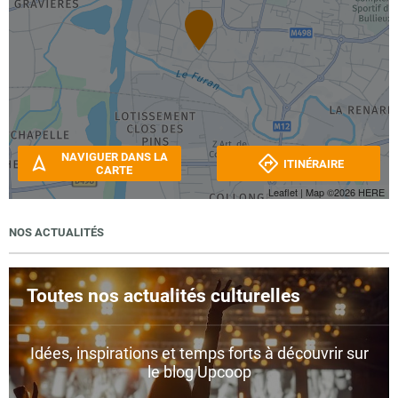
NAVIGUER DANS LA
ITINÉRAIRE
CARTE
Leaflet
| Map ©2026
HERE
NOS ACTUALITÉS
Toutes nos actualités culturelles
Idées, inspirations et temps forts à découvrir sur
le blog Upcoop