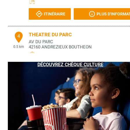
ITINÉRAIRE
PLUS D'INFORMA
THEATRE DU PARC
4
AV DU PARC
42160
ANDREZIEUX BOUTHEON
0.5 km
DÉCOUVREZ CHÈQUE CULTURE
ITINÉRAIRE
PLUS D'INFORMA
LIBRAIRIE LA PUCE A L'OREILLE
5
2 RUE FERNAND BONIS
42160
ANDREZIEUX-BOUTHEON
0.51 km
ITINÉRAIRE
PLUS D'INFORMA