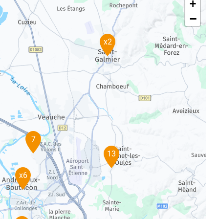
+
−
x2
7
13
x6