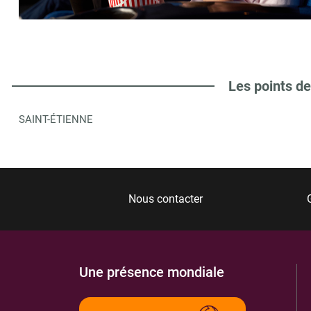
ESPACE FAMILLE INFO
6
11 RUE CHARLES DE GAULLE
42160
ANDREZIEUX BOUTHEON
0.66 km
Les points de
ITINÉRAIRE
PLUS D'INFORMA
SAINT-ÉTIENNE
CHATEAU DE BOUTHEON
7
2 R MATHIEU DE BOURBON
42160
ANDREZIEUX BOUTHEON
1.71 km
Nous contacter
ITINÉRAIRE
PLUS D'INFORMA
Une présence mondiale
FAMILY CINEMA ASS.
8
BP 242