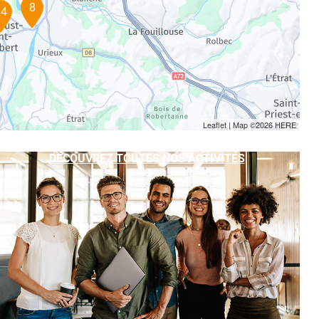
8
x4
Leaflet
| Map ©2026
HERE
DÉCOUVREZ TOUTES NOS ACTIVITÉS