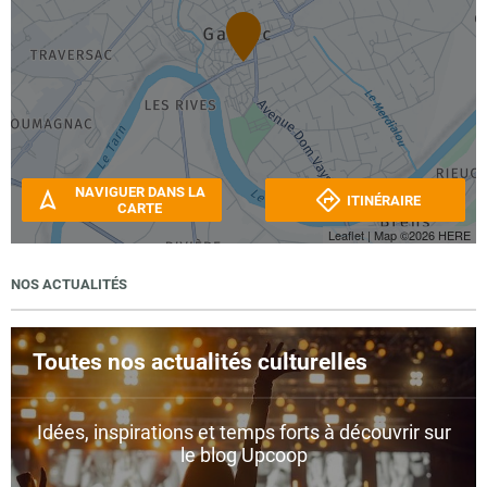
NAVIGUER DANS LA
ITINÉRAIRE
CARTE
Leaflet
| Map ©2026
HERE
NOS ACTUALITÉS
Toutes nos actualités culturelles
Idées, inspirations et temps forts à découvrir sur
le blog Upcoop