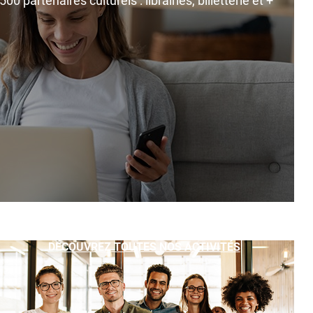
0 partenaires culturels : librairies, billetterie et +
DÉCOUVREZ TOUTES NOS ACTIVITÉS