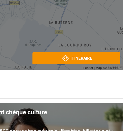
ITINÉRAIRE
Leaflet
| Map ©2026
HERE
nt chèque culture