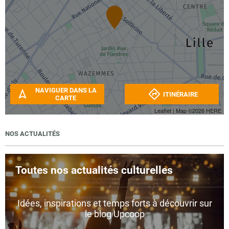
NAVIGUER DANS LA
ITINÉRAIRE
CARTE
Leaflet
| Map ©2026
HERE
NOS ACTUALITÉS
Toutes nos actualités culturelles
Idées, inspirations et temps forts à découvrir sur
le blog Upcoop