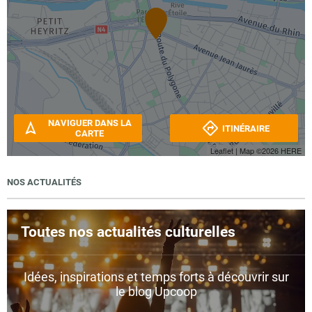
NAVIGUER DANS LA
ITINÉRAIRE
CARTE
Leaflet
| Map ©2026
HERE
NOS ACTUALITÉS
Toutes nos actualités culturelles
Idées, inspirations et temps forts à découvrir sur
le blog Upcoop