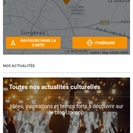
NAVIGUER DANS LA
ITINÉRAIRE
CARTE
Leaflet
| Map ©2026
HERE
NOS ACTUALITÉS
Toutes nos actualités culturelles
Idées, inspirations et temps forts à découvrir sur
le blog Upcoop