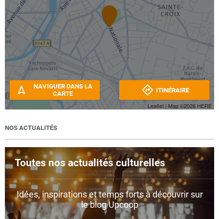
NAVIGUER DANS LA
ITINÉRAIRE
CARTE
Leaflet
| Map ©2026
HERE
NOS ACTUALITÉS
Toutes nos actualités culturelles
Idées, inspirations et temps forts à découvrir sur
le blog Upcoop