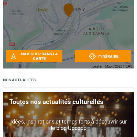
NAVIGUER DANS LA
ITINÉRAIRE
CARTE
Leaflet
| Map ©2026
HERE
NOS ACTUALITÉS
Toutes nos actualités culturelles
Idées, inspirations et temps forts à découvrir sur
le blog Upcoop