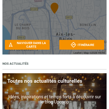
NAVIGUER DANS LA
ITINÉRAIRE
CARTE
Leaflet
| Map ©2026
HERE
NOS ACTUALITÉS
Toutes nos actualités culturelles
Idées, inspirations et temps forts à découvrir sur
le blog Upcoop