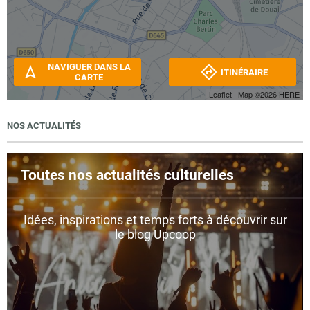
NAVIGUER DANS LA
ITINÉRAIRE
CARTE
Leaflet
| Map ©2026
HERE
NOS ACTUALITÉS
Toutes nos actualités culturelles
Idées, inspirations et temps forts à découvrir sur
le blog Upcoop