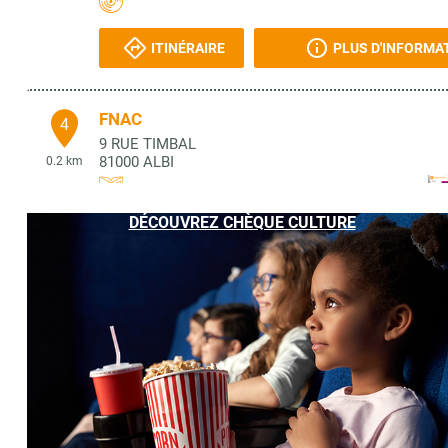
ITINÉRAIRE
PLUS D'INFORMA
FNAC
4
9 RUE TIMBAL
81000
ALBI
0.2 km
DÉCOUVREZ CHÈQUE CULTURE
ITINÉRAIRE
PLUS D'INFORMA
LIBRAIRIE TRANSPARENCE
5
9 RUE TIMBAL
81000
ALBI
0.2 km
ITINÉRAIRE
PLUS D'INFORMA