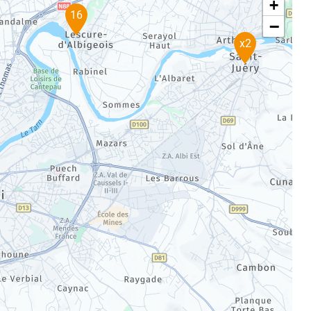
+
16
−
x2