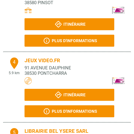
38580
PINSOT
ITINÉRAIRE
PLUS D'INFORMATIONS
JEUX VIDEO.FR
4
91 AVENUE DAUPHINE
38530
PONTCHARRA
5.9 km
ITINÉRAIRE
PLUS D'INFORMATIONS
LIBRAIRIE BEL YSERE SARL
5