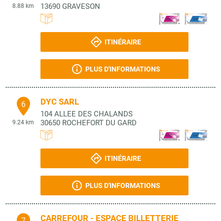
13690
GRAVESON
8.88 km
ITINÉRAIRE
PLUS D'INFORMATIONS
DYC SARL
6
104 ALLEE DES CHALANDS
30650
ROCHEFORT DU GARD
9.24 km
ITINÉRAIRE
PLUS D'INFORMATIONS
CARREFOUR - ESPACE BILLETTERIE
7