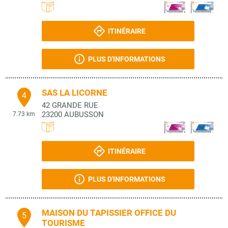
ITINÉRAIRE
PLUS D'INFORMATIONS
SAS LA LICORNE
4
42 GRANDE RUE
23200
AUBUSSON
7.73 km
ITINÉRAIRE
PLUS D'INFORMATIONS
MAISON DU TAPISSIER OFFICE DU
5
TOURISME