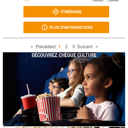
ITINÉRAIRE
PLUS D'INFORMATIONS
Précédent
1
2
3
Suivant
DÉCOUVREZ CHÈQUE CULTURE