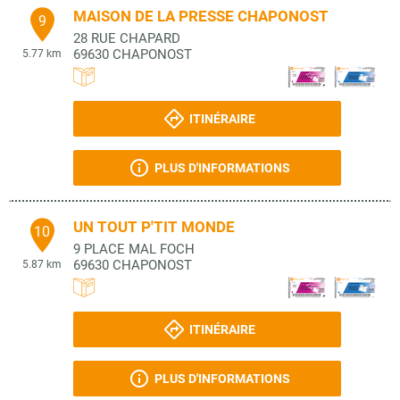
MAISON DE LA PRESSE CHAPONOST
9
28 RUE CHAPARD
69630
CHAPONOST
5.77 km
ITINÉRAIRE
PLUS D'INFORMATIONS
UN TOUT P'TIT MONDE
10
9 PLACE MAL FOCH
69630
CHAPONOST
5.87 km
ITINÉRAIRE
PLUS D'INFORMATIONS