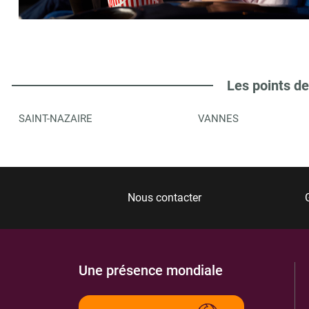
LIBRAIRIE LES OISEAUX
6
232 AVENUE DU MARECHAL DE LATTRE
44500
LA BAULE ESCOUBLAC
5.39 km
Les points de
ITINÉRAIRE
PLUS D'INFORMA
SAINT-NAZAIRE
VANNES
MAISON DE LA PRESSE
7
232 AV DE LATTRE DE TASSIGNY
44500
LA BAULE
5.39 km
Nous contacter
ITINÉRAIRE
PLUS D'INFORMA
Une présence mondiale
AU DIAPASON
8
139 AV DU GENERAL DE GAULLE