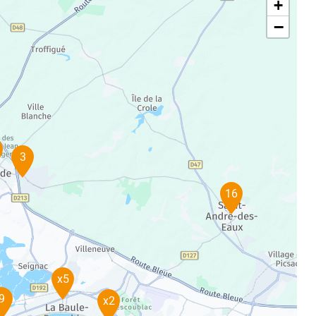
+
−
3
16
x5
9
x2