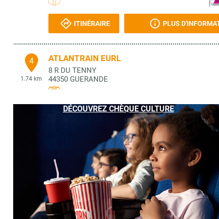
ITINÉRAIRE
PLUS D'INFORMA
ATLANTRAIN EURL
4
8 R DU TENNY
44350
GUERANDE
1.74 km
DÉCOUVREZ CHÈQUE CULTURE
ITINÉRAIRE
PLUS D'INFORMA
FRANCE LOISIRS LA BAULE
5
317 AVENUE DE LATTRE DE TASSIGNY
44500
LA BAULE
5.38 km
ITINÉRAIRE
PLUS D'INFORMA