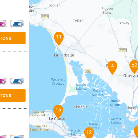
11
TIONS
x2
4
TIONS
15
12