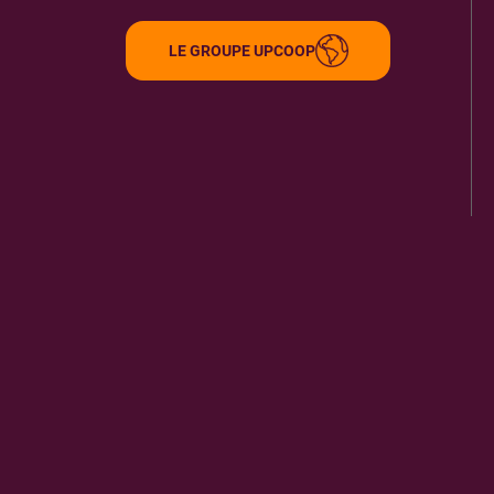
83100
TOULON
3.87 km
LE GROUPE UPCOOP
ITINÉRAIRE
PLUS D'INFORMA
TOUTE LA PRESSE SARL MJJ
9
105 AV DE LA REPUBLIQUE
83210
LA FARLEDE
5.47 km
ITINÉRAIRE
PLUS D'INFORMA
LIBRAIRIE SACRES CARACTERES LA CRAU
10
5 AVENUE LIEUTENANT JEAN TOUCAS
83260
LA CRAU
5.88 km