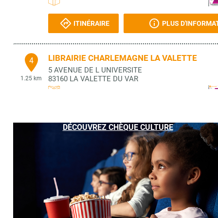
ITINÉRAIRE
PLUS D'INFORMA
LIBRAIRIE CHARLEMAGNE LA VALETTE
4
5 AVENUE DE L UNIVERSITE
83160
LA VALETTE DU VAR
1.25 km
ITINÉRAIRE
PLUS D'INFORMA
DÉCOUVREZ CHÈQUE CULTURE
LIBRAIRIE CHARLEMAGNE PROFESSIONNEL
5
5 AV DE L UNIVERSITE
83160
LA VALETTE DU VAR
1.25 km
ITINÉRAIRE
PLUS D'INFORMA