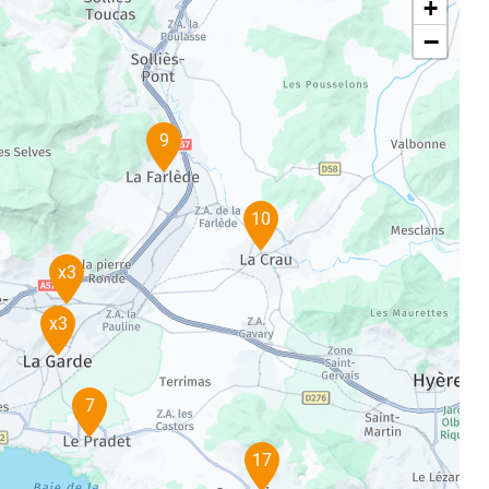
+
−
9
10
x3
x3
7
17