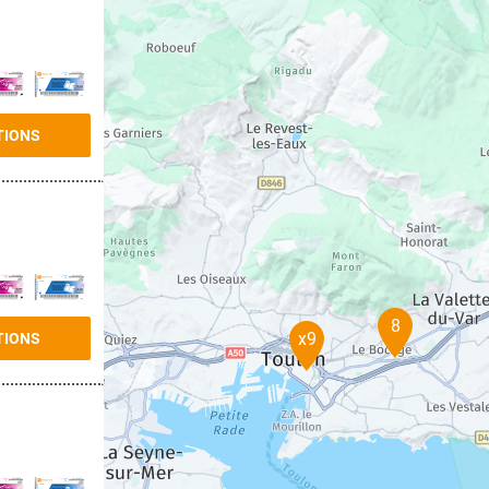
TIONS
8
x9
TIONS