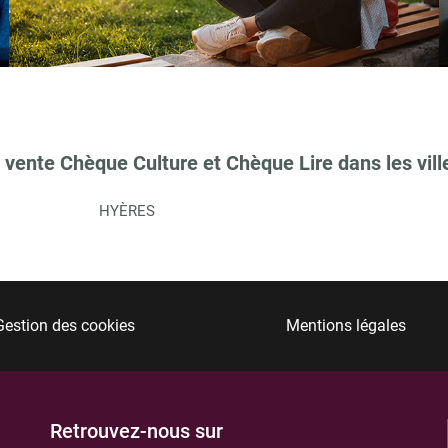
TIONS
 vente Chèque Culture et Chèque Lire dans les vill
HYÈRES
Gestion des cookies
Mentions légales
TIONS
Retrouvez-nous sur