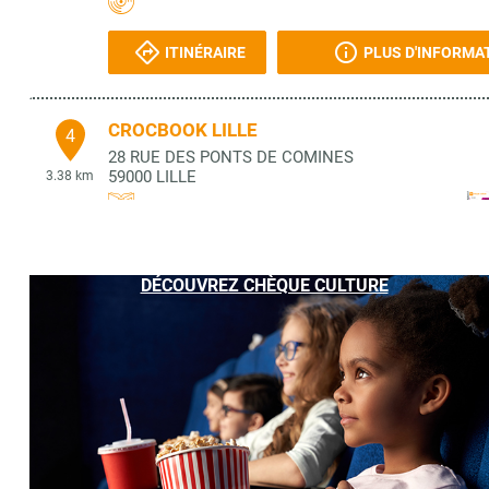
ITINÉRAIRE
PLUS D'INFORMA
CROCBOOK LILLE
4
28 RUE DES PONTS DE COMINES
59000
LILLE
3.38 km
ITINÉRAIRE
PLUS D'INFORMA
DÉCOUVREZ CHÈQUE CULTURE
LA CLE ASTRALE
5
2 RUE BRULE MAISON
59000
LILLE
3.41 km
ITINÉRAIRE
PLUS D'INFORMA