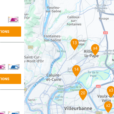
TIONS
13
x4
14
TIONS
x3
20
x2