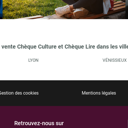
TIONS
 vente Chèque Culture et Chèque Lire dans les vill
LYON
VÉNISSIEUX
Gestion des cookies
Mentions légales
TIONS
Retrouvez-nous sur