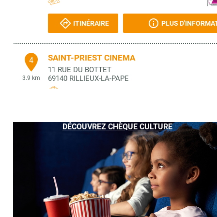
ITINÉRAIRE
PLUS D'INFORMA
SAINT-PRIEST CINEMA
4
11 RUE DU BOTTET
69140
RILLIEUX-LA-PAPE
3.9 km
ITINÉRAIRE
PLUS D'INFORMA
DÉCOUVREZ CHÈQUE CULTURE
URFOL CINEMA
5
11 RUE DU BOTTET
69140
RILLIEUX LA PAPE
3.9 km
ITINÉRAIRE
PLUS D'INFORMA