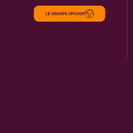
69512
VAULX EN VELIN CEDEX
5.33 km
LE GROUPE UPCOOP
ITINÉRAIRE
PLUS D'INFORMA
LE PLANETARIUM
9
PLACE DE LA NATION
69120
VAULX EN VELIN
5.67 km
ITINÉRAIRE
PLUS D'INFORMA
VILLE DE VAULX EN VELIN
10
PLACE DE LA NATION
69511
VAULX EN VELIN CEDEX
5.67 km