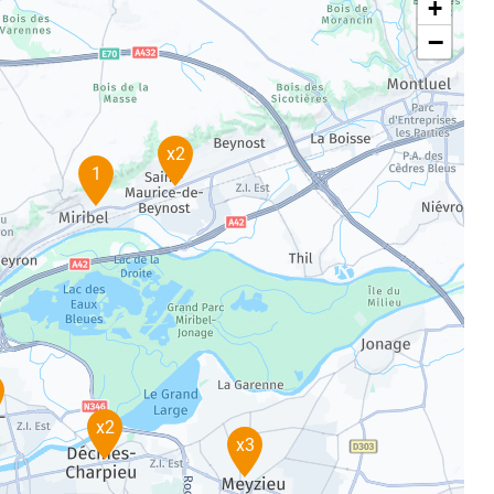
+
−
x2
1
x2
x3