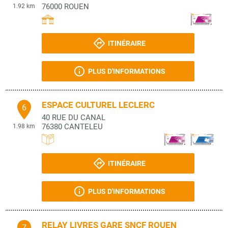
76000
ROUEN
1.92 km
ITINÉRAIRE
PLUS D'INFORMATIONS
ESPACE CULTUREL LECLERC
6
40 RUE DU CANAL
76380
CANTELEU
1.98 km
ITINÉRAIRE
PLUS D'INFORMATIONS
RELAY LIVRES GARE SNCF ROUEN
7