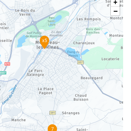
+
−
x5
7