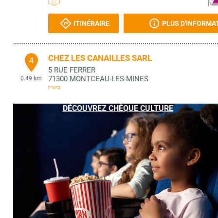
ITINÉRAIRE
PLUS D'INFORMA
CHEZ LES CANAILLES SARL
4
5 RUE FERRER
71300
MONTCEAU-LES-MINES
0.49 km
DÉCOUVREZ CHÈQUE CULTURE
ITINÉRAIRE
PLUS D'INFORMA
LIBRAIRIE PLACEMEDIA
5
25 RUE CARNOT
71300
MONTCEAU LES MINES
0.58 km
ITINÉRAIRE
PLUS D'INFORMA