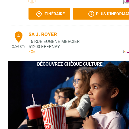
ITINÉRAIRE
PLUS D'INFORMA
SA J. ROYER
4
16 RUE EUGENE MERCIER
51200
EPERNAY
2.54 km
DÉCOUVREZ CHÈQUE CULTURE
ITINÉRAIRE
PLUS D'INFORMA
PLUMES ET PAPIERS
5
11 RUE DU GENERAL LECLERC
51200
EPERNAY
2.68 km
ITINÉRAIRE
PLUS D'INFORMA