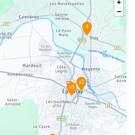
+
−
9
x2
x5