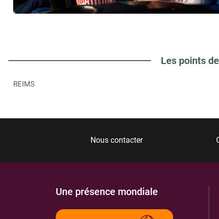
VIDEO FUTUR EPERNAY
6
3 PL VICTOR HUGO
51200
EPERNAY
2.74 km
Les points de
ITINÉRAIRE
PLUS D'INFORMA
REIMS
LE SALMANAZAR
7
8 RUE DE REIMS
51200
EPERNAY
2.94 km
Nous contacter
ITINÉRAIRE
PLUS D'INFORMA
Une présence mondiale
CINEMA PALACE
8
33 BOULEVARD DE LA MOTTE