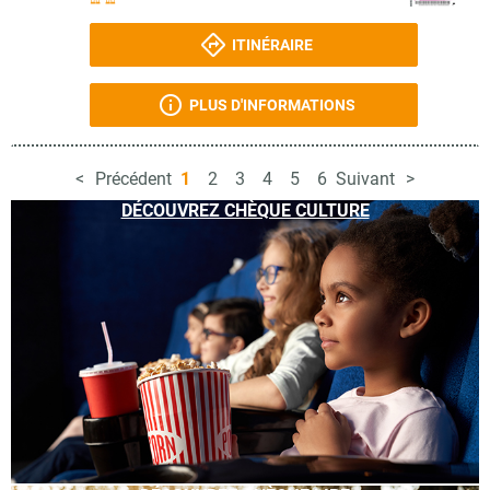
ITINÉRAIRE
PLUS D'INFORMATIONS
Précédent
1
2
3
4
5
6
Suivant
DÉCOUVREZ CHÈQUE CULTURE