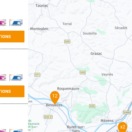
TIONS
TIONS
12
x2