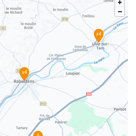
+
−
x4
x4
5