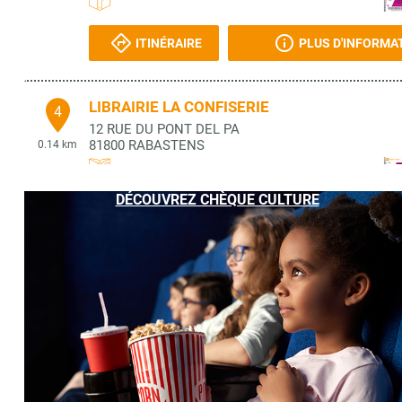
ITINÉRAIRE
PLUS D'INFORMA
LIBRAIRIE LA CONFISERIE
4
12 RUE DU PONT DEL PA
81800
RABASTENS
0.14 km
DÉCOUVREZ CHÈQUE CULTURE
ITINÉRAIRE
PLUS D'INFORMA
ESPACE CULTUREL SUPER U
5
ROUTE DE SAINT SULPICE
81500
LAVAUR
5.97 km
ITINÉRAIRE
PLUS D'INFORMA