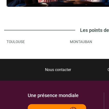
MAISON DE LA PRESSE ST SULPICE
6
1 R DE REIMS
81370
ST SULPICE
6.17 km
Les points de
ITINÉRAIRE
PLUS D'INFORMA
TOULOUSE
MONTAUBAN
LIBRAIRIE L'ECHAPPEE LIVRE
7
5 PLACE DU GRAND ROND
81370
ST SULPICE
6.2 km
Nous contacter
ITINÉRAIRE
PLUS D'INFORMA
Une présence mondiale
LISLE EN PRESSE CHEZ SISSOU
8
32 RUE ETIENNE COMPAYRE