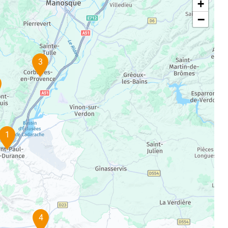
+
−
3
1
4