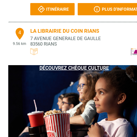
ITINÉRAIRE
PLUS D'INFORMA
LA LIBRAIRIE DU COIN RIANS
4
7 AVENUE GENERALE DE GAULLE
83560
RIANS
9.56 km
ITINÉRAIRE
PLUS D'INFORMA
DÉCOUVREZ CHÈQUE CULTURE