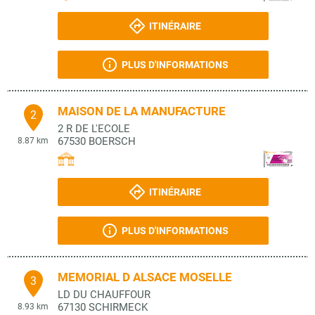
ITINÉRAIRE
PLUS D'INFORMATIONS
MAISON DE LA MANUFACTURE
2
2 R DE L'ECOLE
67530
BOERSCH
8.87 km
ITINÉRAIRE
PLUS D'INFORMATIONS
MEMORIAL D ALSACE MOSELLE
3
LD DU CHAUFFOUR
67130
SCHIRMECK
8.93 km