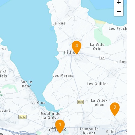
+
−
4
2
1