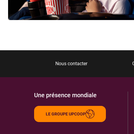
IMAGINE CULTUROSCOPE SARL
6
1 RUE DES GRIGNONS
22360
LANGUEUX
4.29 km
ITINÉRAIRE
PLUS D'INFORMA
Nous contacter
MAIRIE DE TREGUEUX
7
1 RUE DE LA REPUBLIQUE
22950
TREGUEUX
4.55 km
Une présence mondiale
ITINÉRAIRE
PLUS D'INFORMA
LE GROUPE UPCOOP
OFFICE CULTUREL
8
27 RUE MARCEL RAULT