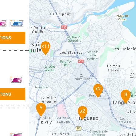
TIONS
x11
x2
3
TIONS
9
x2