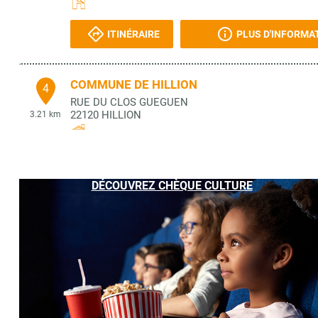
ITINÉRAIRE
PLUS D'INFORMA
COMMUNE DE HILLION
4
RUE DU CLOS GUEGUEN
22120
HILLION
3.21 km
ITINÉRAIRE
PLUS D'INFORMA
DÉCOUVREZ CHÈQUE CULTURE
CULTURA
5
CARREFOUR
22360
LANGUEUX
4.13 km
ITINÉRAIRE
PLUS D'INFORMA