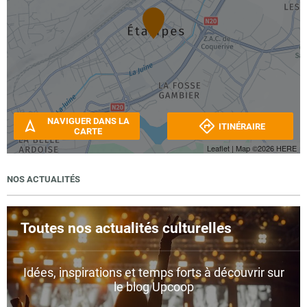
NAVIGUER DANS LA
ITINÉRAIRE
CARTE
Leaflet
| Map ©2026
HERE
NOS ACTUALITÉS
Toutes nos actualités culturelles
Idées, inspirations et temps forts à découvrir sur
le blog Upcoop