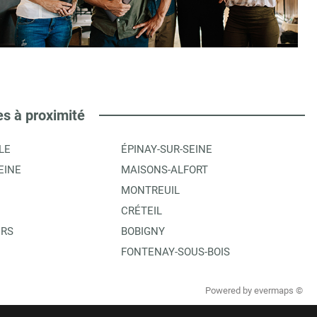
es à proximité
LE
ÉPINAY-SUR-SEINE
EINE
MAISONS-ALFORT
MONTREUIL
CRÉTEIL
ERS
BOBIGNY
FONTENAY-SOUS-BOIS
Powered by
evermaps ©