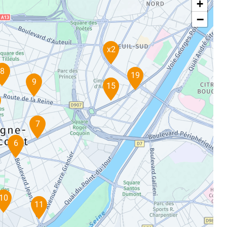
+
−
x2
8
19
9
15
7
6
10
11