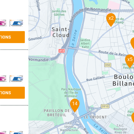
x2
TIONS
x5
TIONS
14