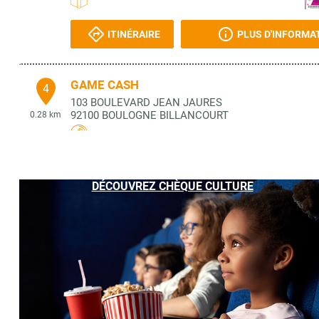
ITINÉRAIRE
PLUS D'INFORMA
GAME CASH
4
103 BOULEVARD JEAN JAURES
92100
BOULOGNE BILLANCOURT
0.28 km
ITINÉRAIRE
PLUS D'INFORMA
DÉCOUVREZ CHÈQUE CULTURE
LE COMPTOIR DE LA BD
5
103 BOULEVARD JEAN JAURES
92100
BOULOGNE BILLANCOURT
0.28 km
ITINÉRAIRE
PLUS D'INFORMA