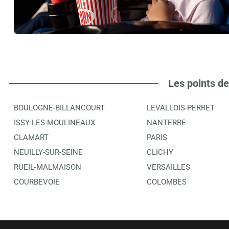
LIBRAIRIE PRESSE ACTUALITES
6
211 B BOULEVARD JEAN JAURES
92100
BOULOGNE
0.38 km
ITINÉRAIRE
PLUS D'INFORMA
Les points de
BOULOGNE-BILLANCOURT
LEVALLOIS-PERRET
FOLIE DE LIRE
7
ISSY-LES-MOULINEAUX
NANTERRE
71 AVENUE EDOUARD VAILLANT
CLAMART
PARIS
92100
BOULOGNE BILLANCOURT
0.52 km
NEUILLY-SUR-SEINE
CLICHY
RUEIL-MALMAISON
VERSAILLES
ITINÉRAIRE
PLUS D'INFORMA
COURBEVOIE
COLOMBES
LIBRAIRIE FOLIE DE LIRE M. ZACCAGNINI
8
71 RUE EDOUARD VAILLANT