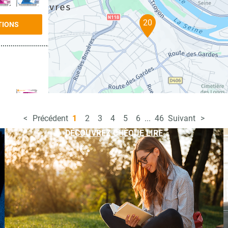
20
TIONS
Précédent
1
2
3
4
5
6
...
46
Suivant
TIONS
DÉCOUVREZ CHÈQUE LIRE
TIONS