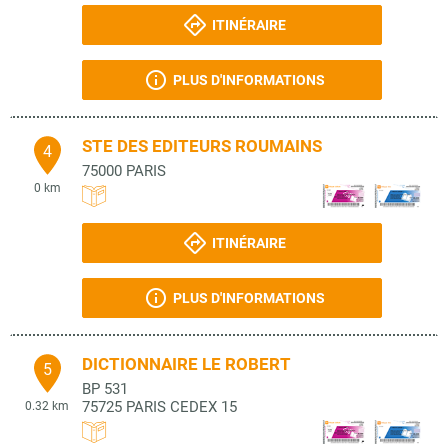
ITINÉRAIRE
PLUS D'INFORMATIONS
STE DES EDITEURS ROUMAINS
4
75000
PARIS
0 km
ITINÉRAIRE
PLUS D'INFORMATIONS
DICTIONNAIRE LE ROBERT
5
BP 531
75725
PARIS CEDEX 15
0.32 km