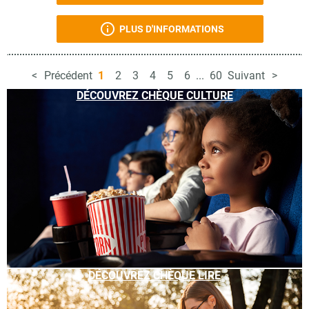
PLUS D'INFORMATIONS
Précédent
1
2
3
4
5
6
...
60
Suivant
DÉCOUVREZ CHÈQUE CULTURE
DÉCOUVREZ CHÈQUE LIRE