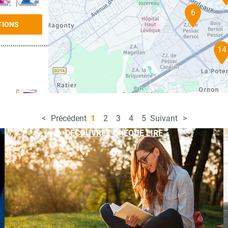
6
TIONS
14
Précédent
1
2
3
4
5
Suivant
TIONS
DÉCOUVREZ CHÈQUE LIRE
TIONS