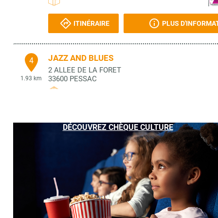
ITINÉRAIRE
PLUS D'INFORMA
JAZZ AND BLUES
4
2 ALLEE DE LA FORET
33600
PESSAC
1.93 km
ITINÉRAIRE
PLUS D'INFORMA
DÉCOUVREZ CHÈQUE CULTURE
ASS. TRANSROCK - KRAKATOA
5
3 AV. VICTOR HUGO
33700
MERIGNAC
2.01 km
ITINÉRAIRE
PLUS D'INFORMA