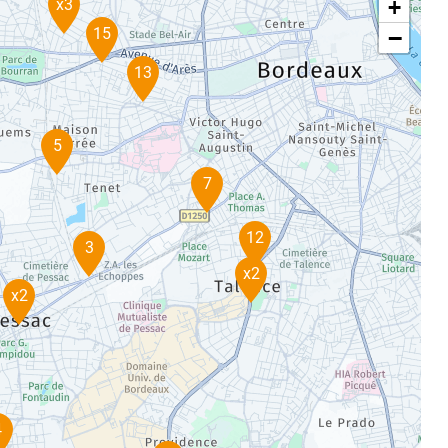
x3
+
15
−
13
5
7
12
3
x2
x2
4