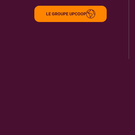
33170
GRADIGNAN
3.05 km
LE GROUPE UPCOOP
ITINÉRAIRE
PLUS D'INFORMA
ALOUETTE PRESSE
9
3 R LEON MORIN
33600
PESSAC
3.06 km
ITINÉRAIRE
PLUS D'INFORMA
VIDEO FUTUR DE TALENCE
10
451 COURS DE LA LIBERATION
33400
TALENCE
3.07 km