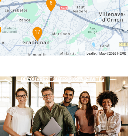
8
17
Leaflet
| Map ©2026
HERE
DÉCOUVREZ TOUTES NOS ACTIVITÉS