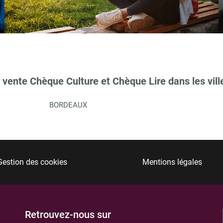
TIONS
 vente Chèque Culture et Chèque Lire dans les vill
BORDEAUX
Gestion des cookies
Mentions légales
TIONS
Retrouvez-nous sur