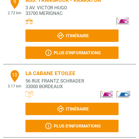
ASS. TRANSROCK - KRAKATOA
9
3 AV. VICTOR HUGO
33700
MERIGNAC
2.72 km
ITINÉRAIRE
PLUS D'INFORMATIONS
LA CABANE ETOILEE
10
56 RUE FRANTZ SCHRADER
33000
BORDEAUX
3.17 km
ITINÉRAIRE
PLUS D'INFORMATIONS