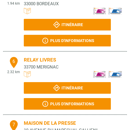
33000
BORDEAUX
1.94 km
ITINÉRAIRE
PLUS D'INFORMATIONS
RELAY LIVRES
6
33700
MERIGNAC
2.32 km
ITINÉRAIRE
PLUS D'INFORMATIONS
MAISON DE LA PRESSE
7