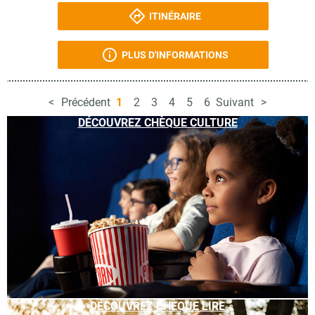
ITINÉRAIRE
PLUS D'INFORMATIONS
Précédent
1
2
3
4
5
6
Suivant
DÉCOUVREZ CHÈQUE CULTURE
DÉCOUVREZ CHÈQUE LIRE