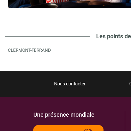
FNAC
6
PLACE CHANCELIER DUPRAT
63500
ISSOIRE
0.3 km
Les points de
ITINÉRAIRE
PLUS D'INFORMA
CLERMONT-FERRAND
LIBRAIRIE LE CORTES
7
20 BD TRIOZON BAYLE
63500
ISSOIRE
0.37 km
Nous contacter
ITINÉRAIRE
PLUS D'INFORMA
Une présence mondiale
SCI DU CHATEAU D'HAUTERIVE
8
HAUTERIVE