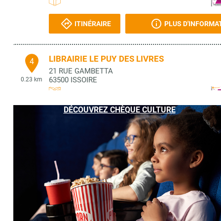
ITINÉRAIRE
PLUS D'INFORMA
LIBRAIRIE LE PUY DES LIVRES
4
21 RUE GAMBETTA
63500
ISSOIRE
0.23 km
DÉCOUVREZ CHÈQUE CULTURE
ITINÉRAIRE
PLUS D'INFORMA
SEFASYL
5
33 BLD A BUISSON
63500
ISSOIRE
0.24 km
ITINÉRAIRE
PLUS D'INFORMA