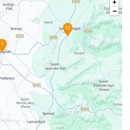
+
−
12
9