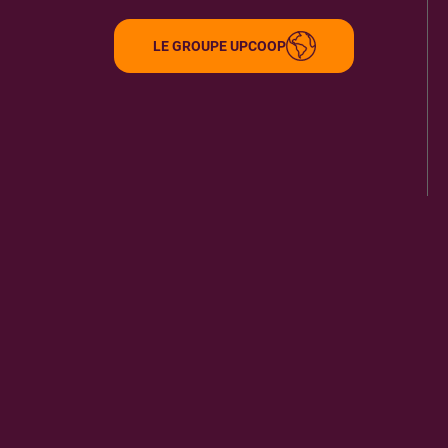
49000
ANGERS
5.43 km
LE GROUPE UPCOOP
ITINÉRAIRE
PLUS D'INFORMA
GALERIE LAFAYETTE ANGERS
9
6 RUE D'ALSACE
49100
ANGERS
5.49 km
ITINÉRAIRE
PLUS D'INFORMA
LIBRAIRIE AZU MANGA TOME 2
10
7 RUE CHAPERONNIERE
49100
ANGERS
5.52 km