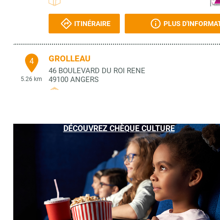
ITINÉRAIRE
PLUS D'INFORMA
GROLLEAU
4
46 BOULEVARD DU ROI RENE
49100
ANGERS
5.26 km
ITINÉRAIRE
PLUS D'INFORMA
DÉCOUVREZ CHÈQUE CULTURE
LIBRAIRIE LHERIAU
5
10 PLACE DE LA VISITATION
49100
ANGERS
5.27 km
ITINÉRAIRE
PLUS D'INFORMA