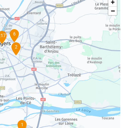
+
−
6
x17
2
1