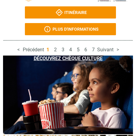
ITINÉRAIRE
PLUS D'INFORMATIONS
Précédent
1
2
3
4
5
6
7
Suivant
DÉCOUVREZ CHÈQUE CULTURE