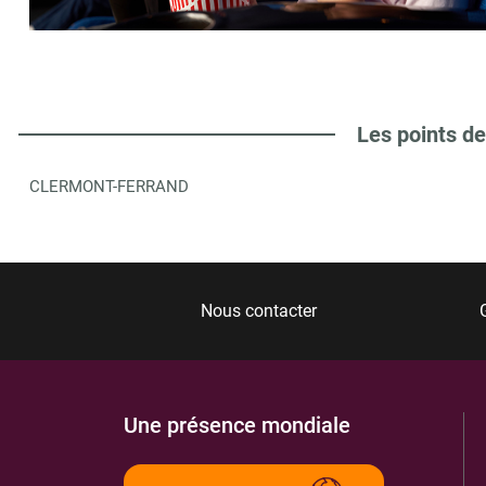
LIBRAIRIE FARNIER ROBERT
6
4 AVENUE GRANDE BRETAGNE
43250
SAINTE FLORINE
8.91 km
Les points de
ITINÉRAIRE
PLUS D'INFORMA
CLERMONT-FERRAND
MADAME MARION NATOVOVA
7
1 BOULEVARD DE LA MANLIERE
63500
ISSOIRE
8.97 km
Nous contacter
ITINÉRAIRE
PLUS D'INFORMA
Une présence mondiale
MAISON DE LA PRESSE ISSOIRE
8
1 BOULEVARD DE LA MANLIERE