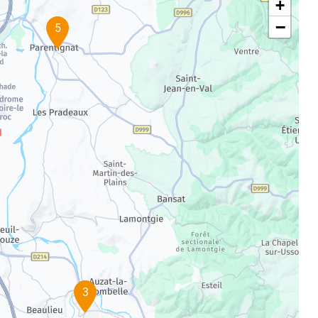
+
−
5
3