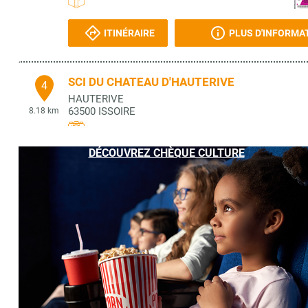
ITINÉRAIRE
PLUS D'INFORMA
SCI DU CHATEAU D'HAUTERIVE
4
HAUTERIVE
63500
ISSOIRE
8.18 km
DÉCOUVREZ CHÈQUE CULTURE
ITINÉRAIRE
PLUS D'INFORMA
SCI DOMAINE DE PARENTIGNAT
5
7 PLACE DU CHATEAU
63500
PARENTIGNAT
8.89 km
ITINÉRAIRE
PLUS D'INFORMA