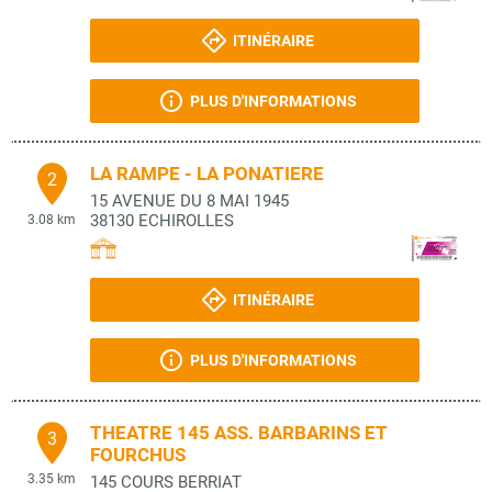
ITINÉRAIRE
PLUS D'INFORMATIONS
LA RAMPE - LA PONATIERE
2
15 AVENUE DU 8 MAI 1945
38130
ECHIROLLES
3.08 km
ITINÉRAIRE
PLUS D'INFORMATIONS
THEATRE 145 ASS. BARBARINS ET
3
FOURCHUS
3.35 km
145 COURS BERRIAT